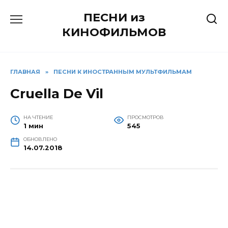
Перейти
ПЕСНИ из
к
содержанию
КИНОФИЛЬМОВ
ГЛАВНАЯ
»
ПЕСНИ К ИНОСТРАННЫМ МУЛЬТФИЛЬМАМ
Cruella De Vil
НА ЧТЕНИЕ
ПРОСМОТРОВ
1 мин
545
ОБНОВЛЕНО
14.07.2018