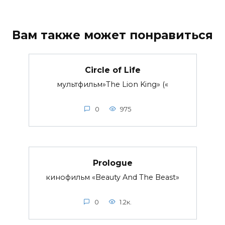
Вам также может понравиться
Circle of Life
мультфильм»The Lion King» («
0
975
Prologue
кинофильм «Beauty And The Beast»
0
1.2к.