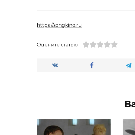
https://songkino.ru
Оцените статью
В