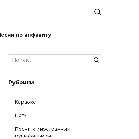
Песни по алфавиту
Search
for:
Рубрики
Караоке
Ноты
Песни к иностранным
мультфильмам