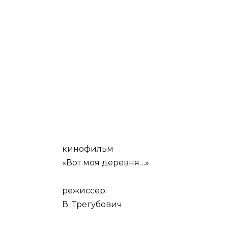
кинофильм
«Вот моя деревня…»
режиссер:
В. Трегубович