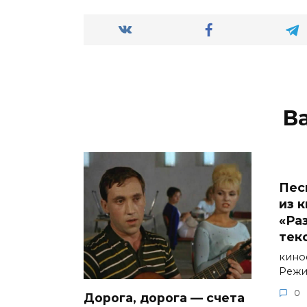
В
Пес
из 
«Ра
текс
кино
Режи
0
Дорога, дорога — счета