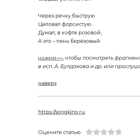
Через речку быструю
Целовал форсистую.
Думал, в кофте розовой,
А это – пень берёзовый.
,
чтобы посмотреть фрагмент
НАЖМИ>>>
в исп. А. Булдакова и др. или прослу
наверх
https://songkino.ru
Оцените статью