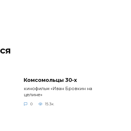
ся
Комсомольцы 30-x
кинофильм «Иван Бровкин на
целине»
0
15.3к.