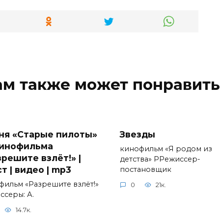
ам также может понравить
ня «Старые пилоты»
Звезды
кинофильма
кинофильм «Я родом из
зрешите взлёт!» |
детства» РРежиссер-
т | видео | mp3
постановщик
фильм «Разрешите взлёт!»
0
21к.
ссеры: А.
14.7к.