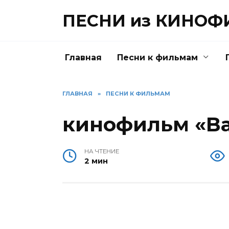
Перейти
ПЕСНИ из КИНО
к
содержанию
Главная
Песни к фильмам
ГЛАВНАЯ
»
ПЕСНИ К ФИЛЬМАМ
кинофильм «В
НА ЧТЕНИЕ
2 мин