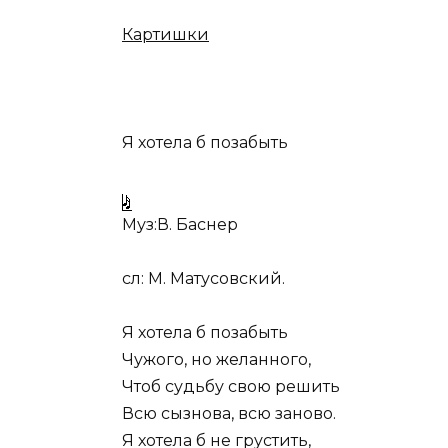
Картишки
Я хотела б позабыть
Муз:В. Баснер
сл: М. Матусовский.
Я хотела б позабыть
Чужого, но желанного,
Чтоб судьбу свою решить
Всю сызнова, всю заново.
Я хотела б не грустить,