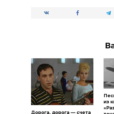
В
Пес
из 
«Ра
Дорога, дорога — счета
текс