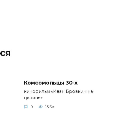
ся
Комсомольцы 30-x
кинофильм «Иван Бровкин на
целине»
0
15.3к.