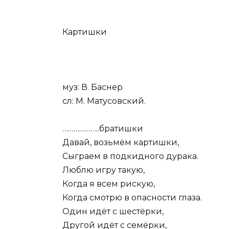
Картишки
муз: В. Баснер
сл: М. Матусовский.
………………..братишки
Давай, возьмём картишки,
Сыграем в подкидного дурака.
Люблю игру такую,
Когда я всем рискую,
Когда смотрю в опасности глаза.
Один идёт с шестёрки,
Другой идёт с семёрки,