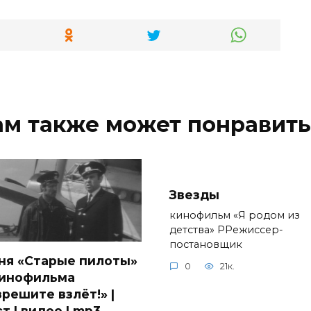
ам также может понравить
Звезды
кинофильм «Я родом из
детства» РРежиссер-
постановщик
ня «Старые пилоты»
0
21к.
кинофильма
зрешите взлёт!» |
т | видео | mp3