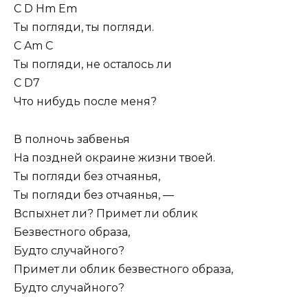
С D Hm Em
Ты погляди, ты погляди.
C Am C
Ты погляди, не осталось ли
C D7
Что нибудь после меня?
В полночь забвенья
На поздней окpаине жизни твоей.
Ты погляди без отчаянья,
Ты погляди без отчаянья, —
Вспыхнет ли? Пpимет ли облик
Безвестного обpаза,
Будто случайного?
Пpимет ли облик безвестного обpаза,
Будто случайного?