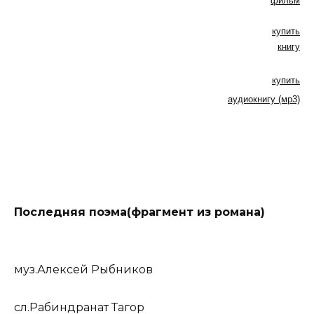
фильм
купить
книгу
купить
аудиокнигу (мр3)
Последняя поэма(фрагмент из романа)
муз.Алексей Рыбников
сл.Рабиндpанат Тагоp