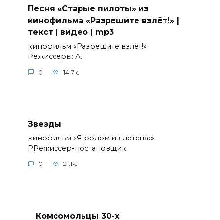
Песня «Старые пилоты» из
кинофильма «Разрешите взлёт!» |
текст | видео | mp3
кинофильм «Разрешите взлёт!»
Режиссеры: А.
0
14.7к.
Звезды
кинофильм «Я родом из детства»
РРежиссер-постановщик
0
21.1к.
Комсомольцы 30-x