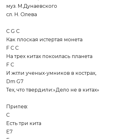
муз. М.Дунаевского
сл. Н. Олева
C G C
Как плоская истертая монета
F C C
На трех китах покоилась планета
F C
И жгли ученых-умников в кострах,
Dm G7
Тех, что твердили:»Дело не в китах»
Припев:
C
Есть три кита
E7