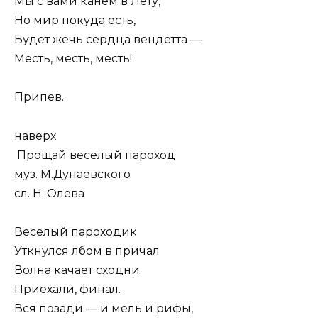
Мы с вами канем в Лету,
Но мир покуда есть,
Будет жечь сердца вендетта —
Месть, месть, месть!
Припев.
наверх
Прощай веселый пароход
муз. М.Дунаевского
сл. Н. Олева
Веселый пароходик
Уткнулся лбом в причал
Волна качает сходни.
Приехали, финал.
Вся позади — и мель и рифы,