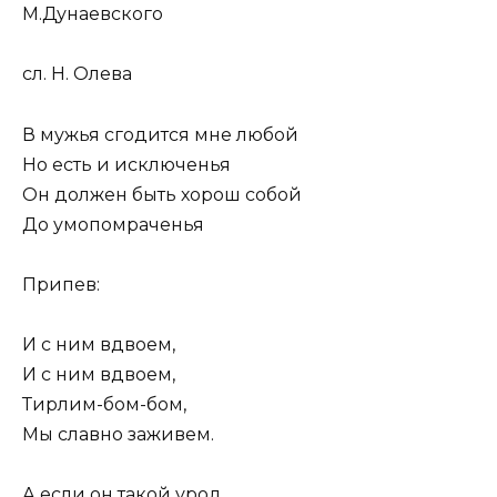
М.Дунаевского
сл. Н. Олева
В мужья сгодится мне любой
Но есть и исключенья
Он должен быть хорош собой
До умопомраченья
Припев:
И с ним вдвоем,
И с ним вдвоем,
Тирлим-бом-бом,
Мы славно заживем.
А если он такой урод,