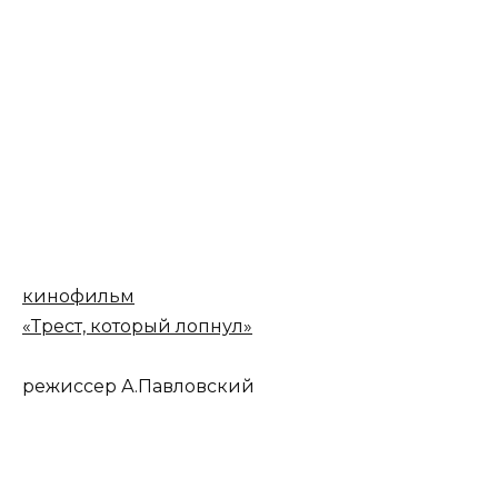
кинофильм
«Трест, который лопнул»
режиссер А.Павловский