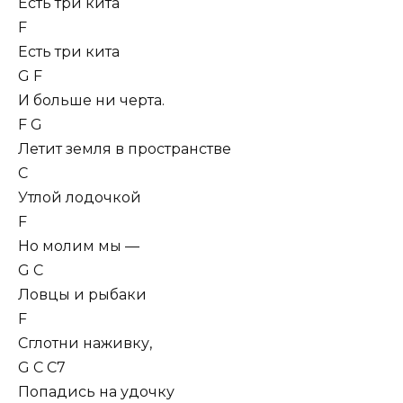
Есть три кита
F
Есть три кита
G F
И больше ни черта.
F G
Летит земля в пространстве
C
Утлой лодочкой
F
Но молим мы —
G C
Ловцы и рыбаки
F
Сглотни наживку,
G C C7
Попадись на удочку