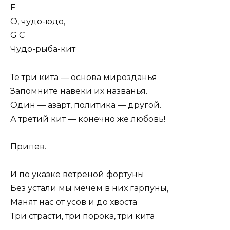
F
О, чудо-юдо,
G C
Чудо-рыба-кит
Те три кита — основа мирозданья
Запомните навеки их названья.
Один — азарт, политика — другой.
А третий кит — конечно же любовь!
Припев.
И по указке ветреной фортуны
Без устали мы мечем в них гарпуны,
Манят нас от усов и до хвоста
Три страсти, три порока, три кита