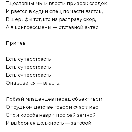
Тщеславны мы и власти призрак сладок
И рвется в судьи спец по части взяток,
В шерифы тот, кто на расправу скор,
А в конгрессмены — отставной актер
Припев.
Есть суперстрасть
Есть суперстрасть
Есть суперстрасть
Она зовётся — власть.
Лобзай младенцев перед объективом
О трудном детстве говори счастливо
С три короба наври про рай земной
И выборная должность — за тобой