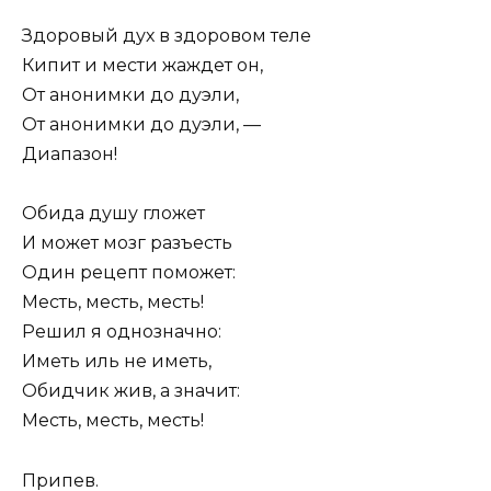
Здоровый дух в здоровом теле
Кипит и мести жаждет он,
От анонимки до дуэли,
От анонимки до дуэли, —
Диапазон!
Обида душу гложет
И может мозг разъесть
Один рецепт поможет:
Месть, месть, месть!
Решил я однозначно:
Иметь иль не иметь,
Обидчик жив, а значит:
Месть, месть, месть!
Припев.