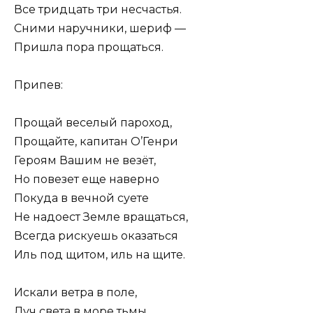
Все тридцать три несчастья.
Сними наручники, шериф —
Пришла пора прощаться.
Припев:
Прощай веселый пароход,
Прощайте, капитан О’Генри
Героям Вашим не везёт,
Но повезет еще наверно
Покуда в вечной суете
Не надоест Земле вращаться,
Всегда рискуешь оказаться
Иль под щитом, иль на щите.
Искали ветра в поле,
Луч света в море тьмы,