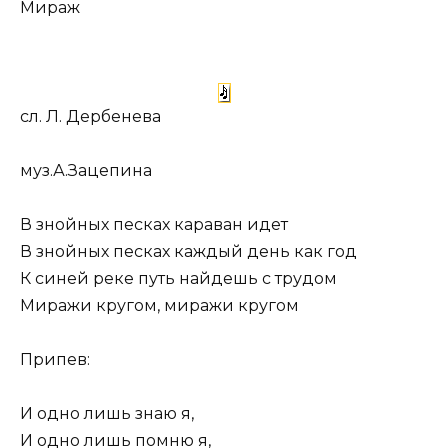
Мираж
сл. Л. Дербенева
муз.А.Зацепина
В знойных песках караван идет
В знойных песках каждый день как год
К синей реке путь найдешь с трудом
Миражи кругом, миражи кругом
Припев:
И одно лишь знаю я,
И одно лишь помню я,