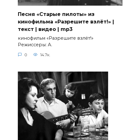
Песня «Старые пилоты» из
кинофильма «Разрешите взлёт!» |
текст | видео | mp3
кинофильм «Разрешите взлёт!»
Режиссеры: А.
0
14.7к.