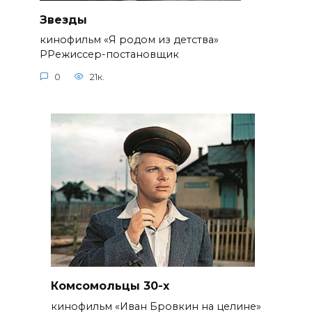
Звезды
кинофильм «Я родом из детства»
РРежиссер-постановщик
0
21к.
Комсомольцы 30-x
кинофильм «Иван Бровкин на целине»