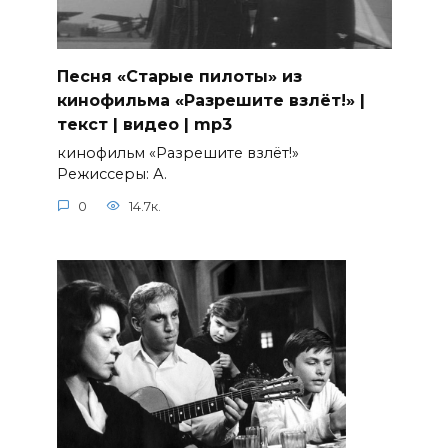
Песня «Старые пилоты» из
кинофильма «Разрешите взлёт!» |
текст | видео | mp3
кинофильм «Разрешите взлёт!»
Режиссеры: А.
0
14.7к.