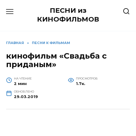
Перейти
ПЕСНИ из
к
содержанию
КИНОФИЛЬМОВ
ГЛАВНАЯ
»
ПЕСНИ К ФИЛЬМАМ
кинофильм «Свадьба с
приданым»
НА ЧТЕНИЕ
ПРОСМОТРОВ
2 мин
1.7к.
ОБНОВЛЕНО
29.03.2019