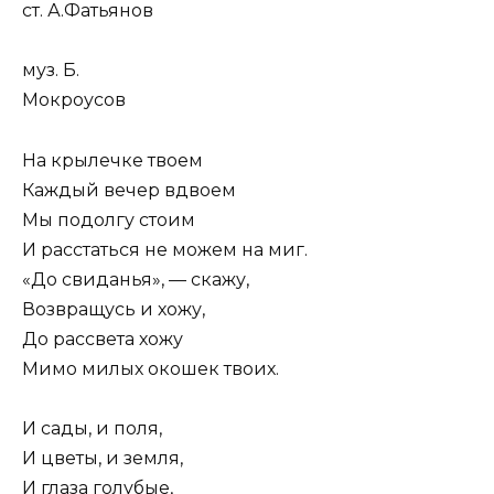
ст. А.Фатьянов
муз. Б.
Мокроусов
На крылечке твоем
Каждый вечер вдвоем
Мы подолгу стоим
И расстаться не можем на миг.
«До свиданья», — скажу,
Возвращусь и хожу,
До рассвета хожу
Мимо милых окошек твоих.
И сады, и поля,
И цветы, и земля,
И глаза голубые,