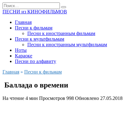
Перейти
Search
к
for:
ПЕСНИ из КИНОФИЛЬМОВ
содержанию
Главная
Песни к фильмам
Песни к иностранным фильмам
Песни к мультфильмам
Песни к иностранным мультфильмам
Ноты
Караоке
Песни по алфавиту
Главная
»
Песни к фильмам
Баллада о времени
На чтение
4 мин
Просмотров
998
Обновлено
27.05.2018