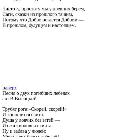
Чистоту, простоту мы у древних берем,
Саги, сказки из прошлого тащим,
Потому что Добро остается Добром —
В прошлом, будущем и настоящем.
наверх
Песня о двух погибших лебедях
авт.В.Высоцкий
Трубят рога:»Скорей, скорей!»
И копошится свита.
Душа у ловчих без затей —
Из жил воловьих свита.
Ну и забава у людей:
Убить двух белых лебедей!