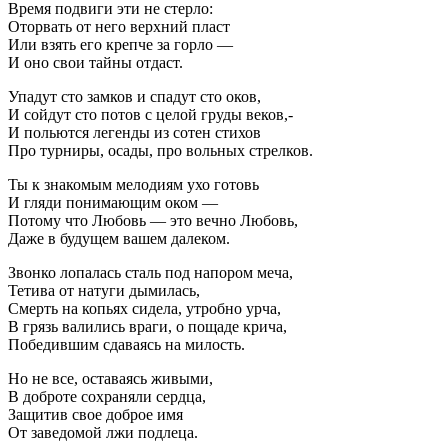
Время подвиги эти не стерло:
Оторвать от него верхний пласт
Или взять его крепче за горло —
И оно свои тайны отдаст.
Упадут сто замков и спадут сто оков,
И сойдут сто потов с целой груды веков,-
И польются легенды из сотен стихов
Про турниры, осады, про вольных стрелков.
Ты к знакомым мелодиям ухо готовь
И гляди понимающим оком —
Потому что Любовь — это вечно Любовь,
Даже в будущем вашем далеком.
Звонко лопалась сталь под напором меча,
Тетива от натуги дымилась,
Смерть на копьях сидела, утробно урча,
В грязь валились враги, о пощаде крича,
Победившим сдаваясь на милость.
Но не все, оставаясь живыми,
В доброте сохраняли сердца,
Защитив свое доброе имя
От заведомой лжи подлеца.