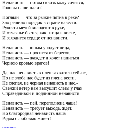
Ненависть — потом сквозь кожу сочится,
Головы наши палит!
Погляди — что за рыжие пятна в реке?
Зло решило порядок в стране навести.
Рукояти мечей холодеют в руке,
И отчаянье бьется, как птица в виске,
И заходится сердце от ненависти.
Ненависть — юным уродует лица,
Ненависть — просится из берегов,
Ненависть — жаждет и хочет напиться
Черною кровью врагов!
Да, нас ненависть в плен захватила сейчас,
Но не злоба нас будет из плена вести,
Не слепая, не черная ненависть в нас,-
Свежий ветер нам высушит слезы у глаз
Справедливой и подлинной ненависти.
Ненависть — пей, переполнена чаша!
Ненависть — требует выхода, ждет.
Но благородная ненависть наша
Рядом с любовью живет!