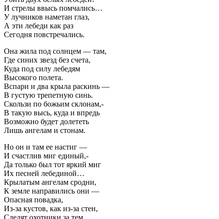
И стрелы ввысь помчались…
У лучников наметан глаз,
А эти лебеди как раз
Сегодня повстречались.
Она жила под солнцем — там,
Где синих звезд без счета,
Куда под силу лебедям
Высокого полета.
Вспари и два крыла раскинь —
В густую трепетную синь.
Скользи по божьим склонам,-
В такую высь, куда и впредь
Возможно будет долететь
Лишь ангелам и стонам.
Но он и там ее настиг —
И счастлив миг единый,-
Да только был тот яркий миг
Их песней лебединой…
Крылатым ангелам сродни,
К земле направились они —
Опасная повадка,
Из-за кустов, как из-за стен,
Следят охотники за тем,