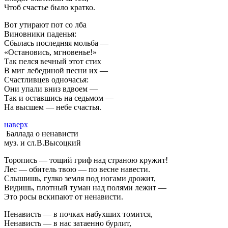
Чтоб счастье было кратко.
Вот утирают пот со лба
Виновники паденья:
Сбылась последняя мольба —
«Остановись, мгновенье!»
Так пелся вечный этот стих
В миг лебединой песни их —
Счастливцев одночасья:
Они упали вниз вдвоем —
Так и оставшись на седьмом —
На высшем — небе счастья.
наверх
Баллада о ненависти
муз. и сл.В.Высоцкий
Торопись — тощий гриф над страною кружит!
Лес — обитель твою — по весне навести.
Слышишь, гулко земля под ногами дрожит,
Видишь, плотный туман над полями лежит —
Это росы вскипают от ненависти.
Ненависть — в почках набухших томится,
Ненависть — в нас затаенно бурлит,