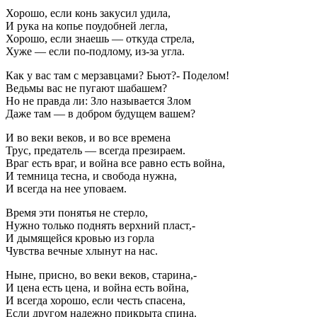
Хорошо, если конь закусил удила,
И рука на копье поудобней легла,
Хорошо, если знаешь — откуда стрела,
Хуже — если по-подлому, из-за угла.
Как у вас там с мерзавцами? Бьют?- Поделом!
Ведьмы вас не пугают шабашем?
Но не правда ли: Зло называется Злом
Даже там — в добром будущем вашем?
И во веки веков, и во все времена
Трус, предатель — всегда презираем.
Враг есть враг, и война все равно есть война,
И темница тесна, и свобода нужна,
И всегда на нее уповаем.
Время эти понятья не стерло,
Нужно только поднять верхний пласт,-
И дымящейся кровью из горла
Чувства вечные хлынут на нас.
Ныне, присно, во веки веков, старина,-
И цена есть цена, и война есть война,
И всегда хорошо, если честь спасена,
Если другом надежно прикрыта спина.