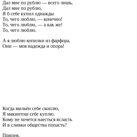
Дал мне по рублю — всего лишь,
Дал мне по рублю,
Я б себе купил однажды
То, чего люблю, — конечно!
То, чего люблю, — а как же!
То, чего люблю.
А я люблю копилки из фарфора,
Они — моя надежда и опора!
Когда мильён себе скоплю,
Я макинтош себе куплю.
Кому не хочется наесться всласть
И в сливки общества попасть?
Припев.