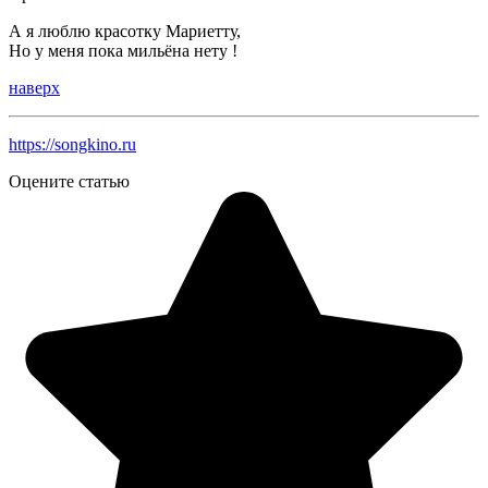
А я люблю красотку Мариетту,
Но у меня пока мильёна нету !
наверх
https://songkino.ru
Оцените статью