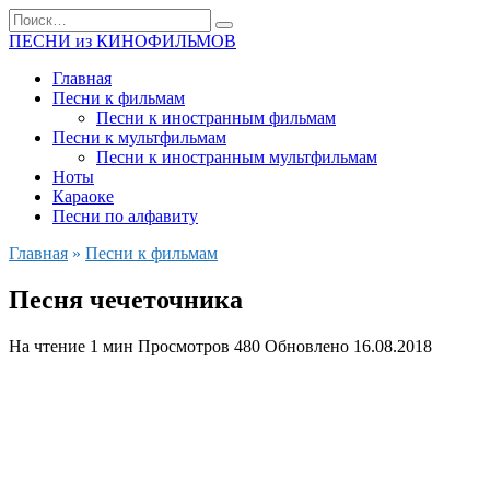
Перейти
Search
к
for:
ПЕСНИ из КИНОФИЛЬМОВ
содержанию
Главная
Песни к фильмам
Песни к иностранным фильмам
Песни к мультфильмам
Песни к иностранным мультфильмам
Ноты
Караоке
Песни по алфавиту
Главная
»
Песни к фильмам
Песня чечеточника
На чтение
1 мин
Просмотров
480
Обновлено
16.08.2018