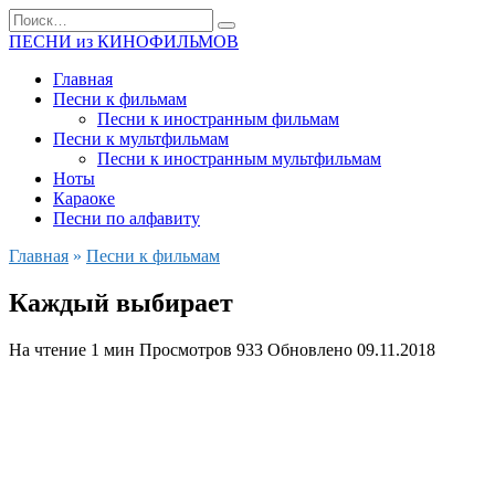
Перейти
Search
к
for:
ПЕСНИ из КИНОФИЛЬМОВ
содержанию
Главная
Песни к фильмам
Песни к иностранным фильмам
Песни к мультфильмам
Песни к иностранным мультфильмам
Ноты
Караоке
Песни по алфавиту
Главная
»
Песни к фильмам
Каждый выбирает
На чтение
1 мин
Просмотров
933
Обновлено
09.11.2018