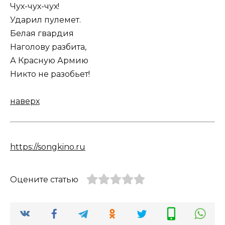
Чух-чух-чух!
Ударил пулемет.
Белая гвардия
Наголову разбита,
А Красную Армию
Никто не разобьет!
наверх
https://songkino.ru
Оцените статью