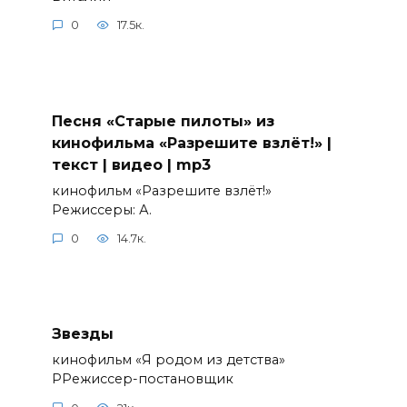
0
17.5к.
Песня «Старые пилоты» из
кинофильма «Разрешите взлёт!» |
текст | видео | mp3
кинофильм «Разрешите взлёт!»
Режиссеры: А.
0
14.7к.
Звезды
кинофильм «Я родом из детства»
РРежиссер-постановщик