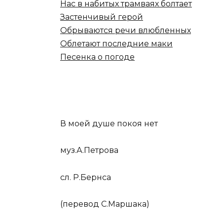
Нас в набитых трамваях болтает
Застенчивый герой
Обрываются речи влюбленных
Облетают последние маки
Песенка о погоде
В моей душе покоя нет
муз.А.Петрова
сл. Р.Бернса
(перевод С.Маршака)