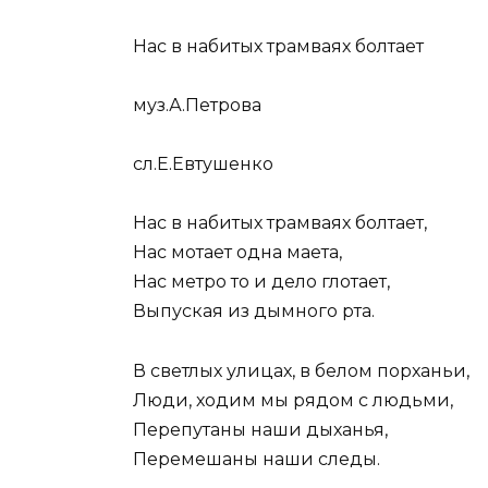
Нас в набитых трамваях болтает
муз.А.Петрова
сл.Е.Евтушенко
Нас в набитых трамваях болтает,
Нас мотает одна маета,
Нас метро то и дело глотает,
Выпуская из дымного рта.
В светлых улицах, в белом порханьи,
Люди, ходим мы рядом с людьми,
Перепутаны наши дыханья,
Перемешаны наши следы.