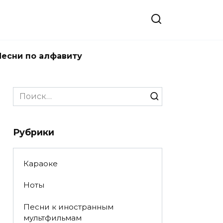
Песни по алфавиту
Search
for:
Рубрики
Караоке
Ноты
Песни к иностранным
мультфильмам