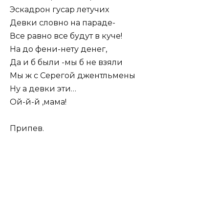
Эскадрон гусар летучих
Девки словно на параде-
Все равно все будут в куче!
На до фени-нету денег,
Да и б были -мы б не взяли
Мы ж с Серегой джентльмены
Ну а девки эти…
Ой-й-й ,мама!
Припев.