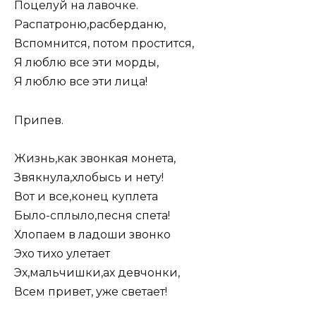
Поцелуй на лавочке.
Распатроню,расберданю,
Вспомнится, потом простится,
Я люблю все эти морды,
Я люблю все эти лица!
Припев.
Жизнь,как звонкая монета,
Звякнула,хлобысь и нету!
Вот и все,конец куплета
Было-сплыло,песня спета!
Хлопаем в ладоши звонко
Эхо тихо улетает
Эх,мальчишки,ах девчонки,
Всем привет, уже светает!