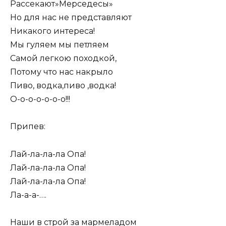
Рассекают»Мерседесы»
Но для нас не представляют
Никакого интереса!
Мы гуляем мы петляем
Самой легкою походкой,
Потому что нас накрыло
Пиво, водка,пиво ,водка!
О-о-о-о-о-о-о!!!
Припев:
Лай-ла-ла-ла Опа!
Лай-ла-ла-ла Опа!
Лай-ла-ла-ла Опа!
Ла-а-а-….
Наши в строй за мармеладом