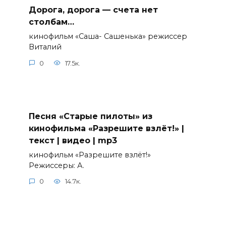
Дорога, дорога — счета нет
столбам…
кинофильм «Саша- Сашенька» режиссер
Виталий
0
17.5к.
Песня «Старые пилоты» из
кинофильма «Разрешите взлёт!» |
текст | видео | mp3
кинофильм «Разрешите взлёт!»
Режиссеры: А.
0
14.7к.