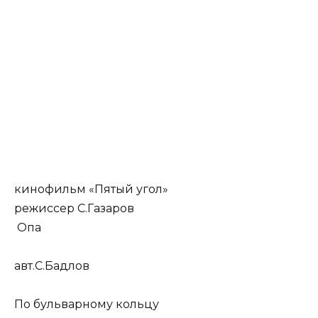
кинофильм «Пятый угол»
режиссер С.Газаров
Опа
авт.С.Бадлов
По бульварному кольцу