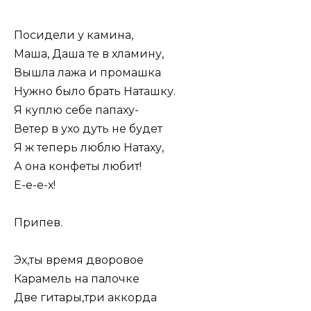
Посидели у камина,
Маша, Даша те в хламину,
Вышла лажа и промашка
Нужно было брать Наташку.
Я куплю себе папаху-
Ветер в ухо дуть не будет
Я ж теперь люблю Натаху,
А она конфеты любит!
Е-е-е-х!
Припев.
Эх,ты время дворовое
Карамель на палочке
Две гитары,три аккорда