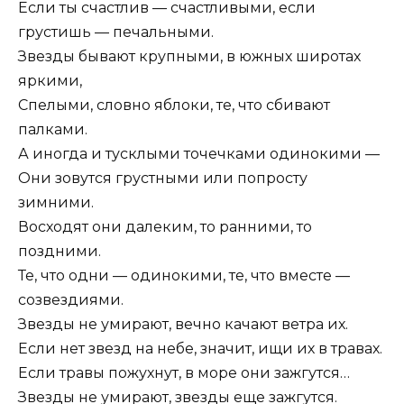
Если ты счастлив — счастливыми, если
грустишь — печальными.
Звезды бывают крупными, в южных широтах
яркими,
Спелыми, словно яблоки, те, что сбивают
палками.
А иногда и тусклыми точечками одинокими —
Они зовутся грустными или попросту
зимними.
Восходят они далеким, то ранними, то
поздними.
Те, что одни — одинокими, те, что вместе —
созвездиями.
Звезды не умирают, вечно качают ветра их.
Если нет звезд на небе, значит, ищи их в травах.
Если травы пожухнут, в море они зажгутся…
Звезды не умирают, звезды еще зажгутся.