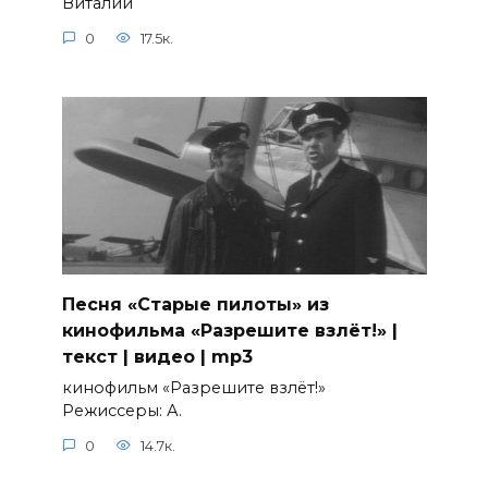
Виталий
0
17.5к.
Песня «Старые пилоты» из
кинофильма «Разрешите взлёт!» |
текст | видео | mp3
кинофильм «Разрешите взлёт!»
Режиссеры: А.
0
14.7к.