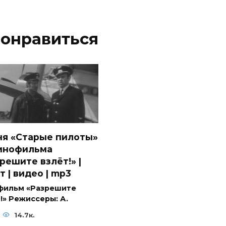
понравиться
ня «Старые пилоты»
кинофильма
решите взлёт!» |
т | видео | mp3
фильм «Разрешите
!» Режиссеры: А.
14.7к.