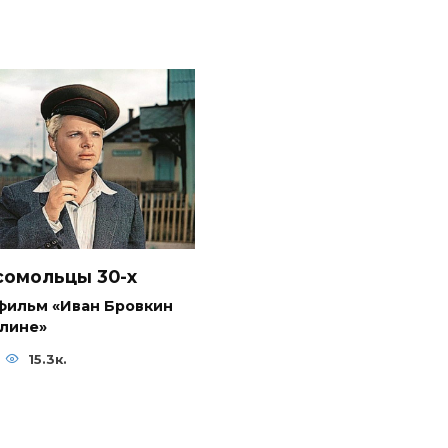
омольцы 30-x
фильм «Иван Бровкин
елине»
15.3к.