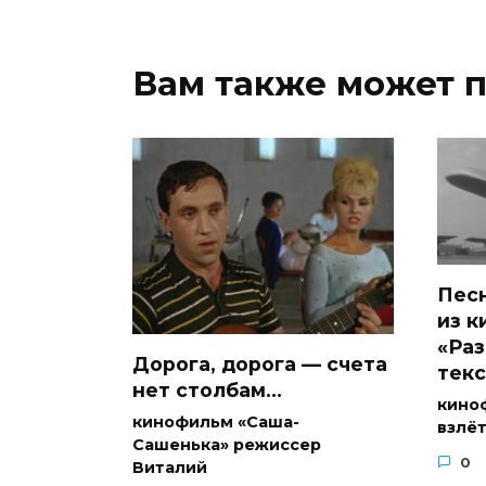
Вам также может 
Пес
из 
«Раз
Дорога, дорога — счета
текс
нет столбам…
кино
кинофильм «Саша-
взлёт
Сашенька» режиссер
0
Виталий