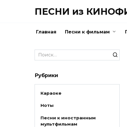
Перейти
ПЕСНИ из КИНО
к
содержанию
Главная
Песни к фильмам
Search
for:
Рубрики
Караоке
Ноты
Песни к иностранным
мультфильмам