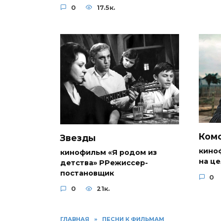
0
17.5к.
Комс
Звезды
кино
кинофильм «Я родом из
на ц
детства» РРежиссер-
постановщик
0
0
21к.
ГЛАВНАЯ
»
ПЕСНИ К ФИЛЬМАМ