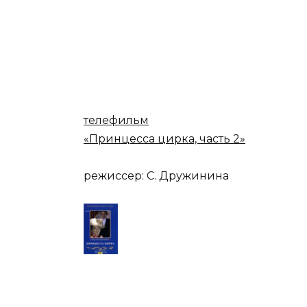
телефильм
«Принцесса цирка, часть 2»
режиссер: С. Дружинина