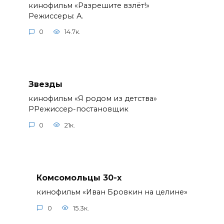
кинофильм «Разрешите взлёт!»
Режиссеры: А.
0
14.7к.
Звезды
кинофильм «Я родом из детства»
РРежиссер-постановщик
0
21к.
Комсомольцы 30-x
кинофильм «Иван Бровкин на целине»
0
15.3к.