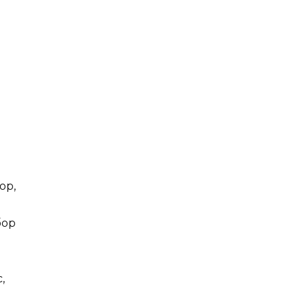
ор,
бор
,