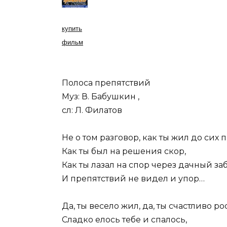
купить
фильм
Полоса препятствий
Муз: В. Бабушкин ,
сл: Л. Филатов
Не о том разговор, как ты жил до сих п
Как ты был на решения скор,
Как ты лазал на спор через дачный за
И препятствий не видел и упор…
Да, ты весело жил, да, ты счастливо рос
Сладко елось тебе и спалось,