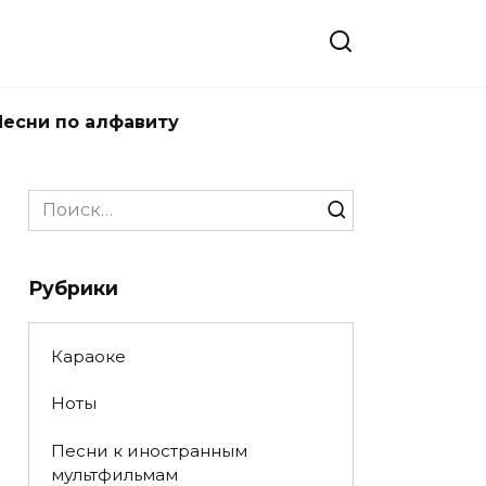
Песни по алфавиту
Search
for:
Рубрики
Караоке
Ноты
Песни к иностранным
мультфильмам