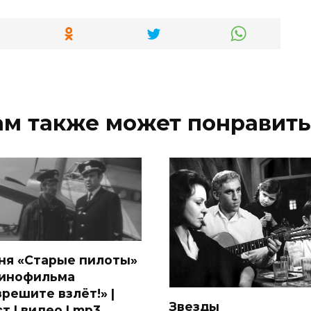
ам также может понравить
ня «Старые пилоты»
кинофильма
зрешите взлёт!» |
Звезды
т | видео | mp3