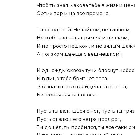
Чтоб ты знал, какова тебе в жизни цен
С этих пор и на все времена.
Ты её одолей. Не тайком, не тишком,
Не в объезд — напрямик и пешком,
И не просто пешком, и не вялым шаж
А ползком да еще с вещмешком!..
И однажды сквозь тучи блеснут небес
И в лицо тебе брызнет роса —
Это значит, что пройдена та полоса,
Бесконечная та полоса…
Пусть ты валишься с ног, пусть ты гряз
Пусть от злющего ветра продрог,
Ты дошёл, ты пробился, ты всё-таки см