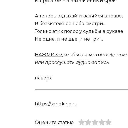
И при этом – в назначенный срок.
А теперь отдыхай и валяйся в траве,
В безмятежное небо смотри…
Только этих полос у судьбы в рукаве
Не одна, и не две, и не три…
НАЖМИ>>>
, чтобы посмотреть фрагме
или прослушать аудио-запись
наверх
https://songkino.ru
Оцените статью