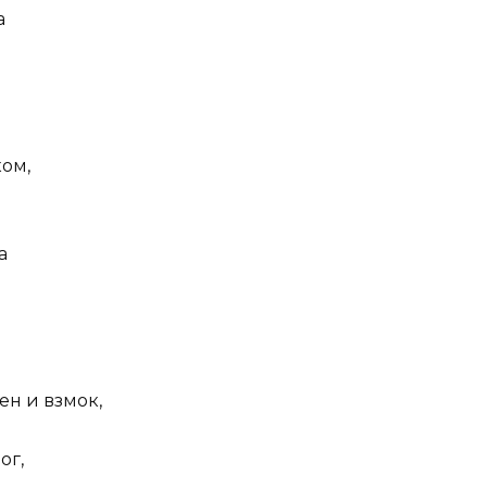
а
ком,
а
ен и взмок,
ог,