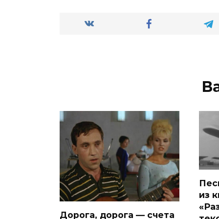
В
Пес
из 
«Ра
Дорога, дорога — счета
текс