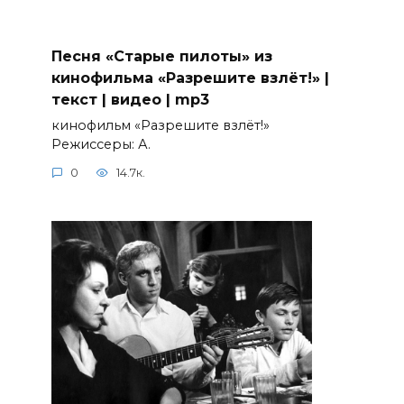
Песня «Старые пилоты» из
кинофильма «Разрешите взлёт!» |
текст | видео | mp3
кинофильм «Разрешите взлёт!»
Режиссеры: А.
0
14.7к.