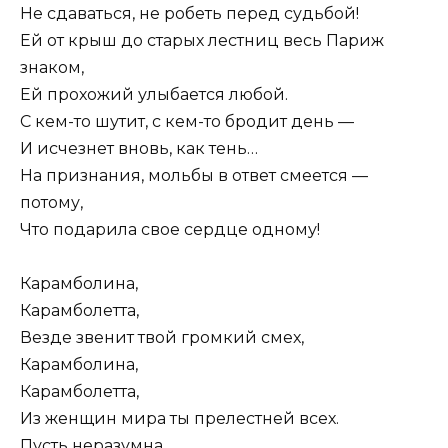
Не сдаваться, не робеть перед судьбой!
Ей от крыш до старых лестниц весь Париж
знаком,
Ей прохожий улыбается любой.
С кем-то шутит, с кем-то бродит день —
И исчезнет вновь, как тень…
На признания, мольбы в ответ смеется —
потому,
Что подарила свое сердце одному!
Карамболина,
Карамболетта,
Везде звенит твой громкий смех,
Карамболина,
Карамболетта,
Из женщин мира ты прелестней всех.
Пусть неразумна,