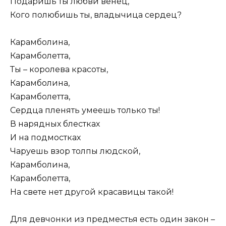
Подаришь ты любви венец,
Кого полюбишь ты, владычица сердец?
Карамболина,
Карамболетта,
Ты – королева красоты,
Карамболина,
Карамболетта,
Сердца пленять умеешь только ты!
В нарядных блестках
И на подмостках
Чаруешь взор толпы людской,
Карамболина,
Карамболетта,
На свете нет другой красавицы такой!
Для девчонки из предместья есть один закон –