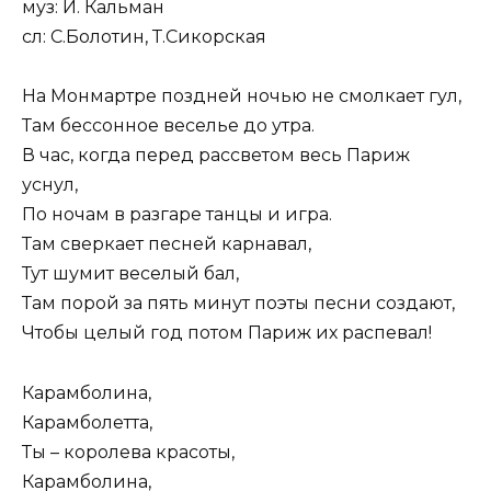
муз: И. Кальман
сл: С.Болотин, Т.Сикорская
На Монмартре поздней ночью не смолкает гул,
Там бессонное веселье до утра.
В час, когда перед рассветом весь Париж
уснул,
По ночам в разгаре танцы и игра.
Там сверкает песней карнавал,
Тут шумит веселый бал,
Там порой за пять минут поэты песни создают,
Чтобы целый год потом Париж их распевал!
Карамболина,
Карамболетта,
Ты – королева красоты,
Карамболина,