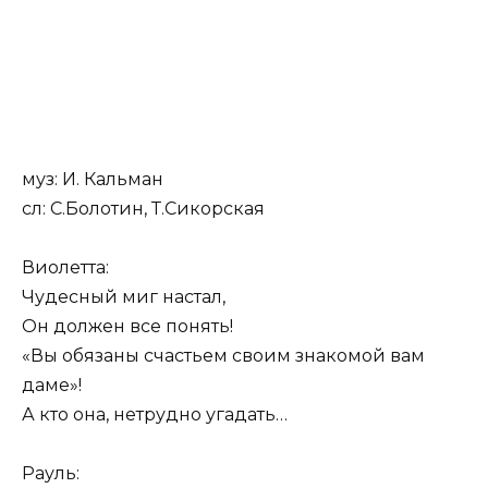
муз: И. Кальман
сл: С.Болотин, Т.Сикорская
Виолетта:
Чудесный миг настал,
Он должен все понять!
«Вы обязаны счастьем своим знакомой вам
даме»!
А кто она, нетрудно угадать…
Рауль: