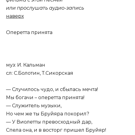
или прослушать аудио-запись
наверх
Оперетта принята
муз: И. Кальман
сл: С.Болотин, Т.Сикорская
— Случилось чудо, и сбылась мечта!
Мы богачи – оперетта принята!
— Служитель музыки,
Но чем же ты Бруйяра покорил?
— У Виолетты превосходный дар,
Спела она, и в восторг пришел Бруйяр!