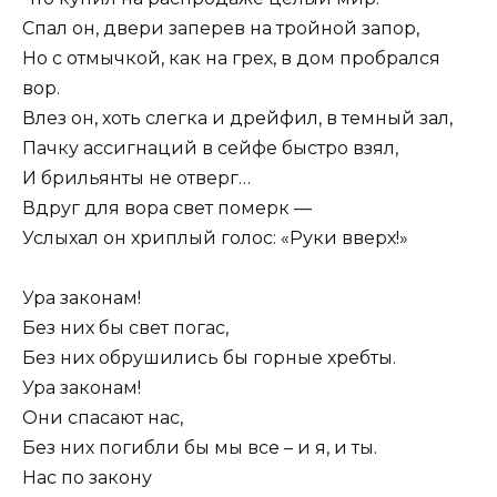
Спал он, двери заперев на тройной запор,
Но с отмычкой, как на грех, в дом пробрался
вор.
Влез он, хоть слегка и дрейфил, в темный зал,
Пачку ассигнаций в сейфе быстро взял,
И брильянты не отверг…
Вдруг для вора свет померк —
Услыхал он хриплый голос: «Руки вверх!»
Ура законам!
Без них бы свет погас,
Без них обрушились бы горные хребты.
Ура законам!
Они спасают нас,
Без них погибли бы мы все – и я, и ты.
Нас по закону