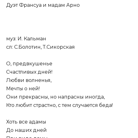
Дуэт Франсуа и мадам Арно
муз: И. Кальман
сл: С.Болотин, Т.Сикорская
О, предвкушенье
Счастливых дней!
Любви волненья,
Мечты о ней!
Они прекрасны, но напрасны иногда,
Кто любит страстно, с тем случается беда!
Хоть все адамы
До наших дней