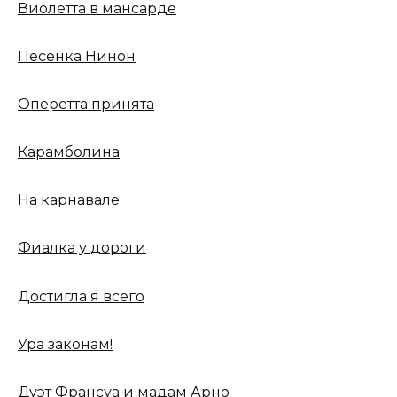
Виолетта в мансарде
Песенка Нинон
Оперетта принята
Карамболина
На карнавале
Фиалка у дороги
Достигла я всего
Ура законам!
Дуэт Франсуа и мадам Арно