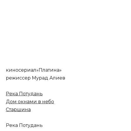
киносериал»Платина»
режиссер Мурад Алиев
Река Потудань
Дом окнами в небо
Старшина
Река Потудань