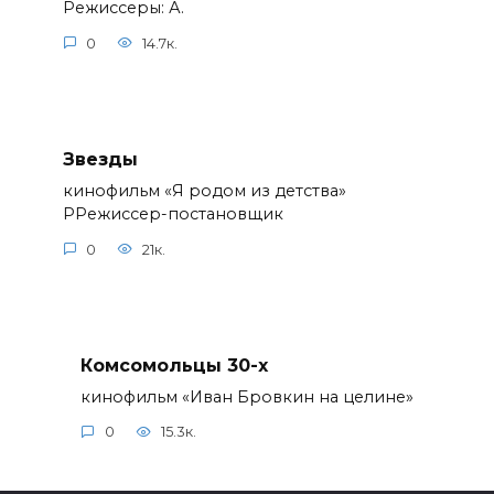
Режиссеры: А.
0
14.7к.
Звезды
кинофильм «Я родом из детства»
РРежиссер-постановщик
0
21к.
Комсомольцы 30-x
кинофильм «Иван Бровкин на целине»
0
15.3к.