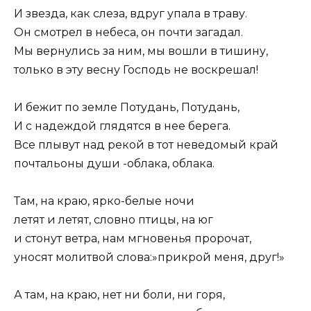
И звезда, как слеза, вдруг упала в траву.
Он смотрел в небеса, он почти загадал.
Мы вернулись за ним, мы вошли в тишину,
только в эту весну Господь не воскрешал!
И бежит по земле Потудань, Потудань,
И с надеждой глядятся в нее берега.
Все плывут над рекой в тот неведомый край
почтальоны души -облака, облака.
Там, на краю, ярко-белые ночи
летят и летят, словно птицы, на юг
и стонут ветра, нам мгновенья пророчат,
уносят молитвой слова:»прикрой меня, друг!»
А там, на краю, нет ни боли, ни горя,