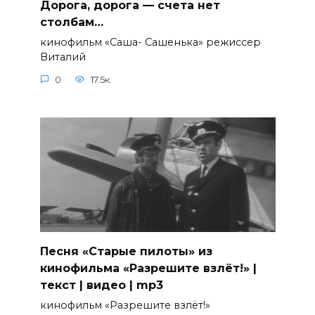
Дорога, дорога — счета нет
столбам…
кинофильм «Саша- Сашенька» режиссер
Виталий
0
17.5к.
Песня «Старые пилоты» из
кинофильма «Разрешите взлёт!» |
текст | видео | mp3
кинофильм «Разрешите взлёт!»