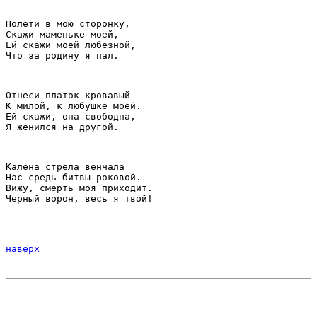
Полети в мою сторонку,
Скажи маменьке моей,
Ей скажи моей любезной,
Что за родину я пал.
Отнеси платок кровавый
К милой, к любушке моей.
Ей скажи, она свободна,
Я женился на другой.
Калена стрела венчала
Нас средь битвы роковой.
Вижу, смерть моя приходит.
Черный ворон, весь я твой!
наверх