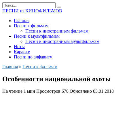
Перейти
Search
к
for:
ПЕСНИ из КИНОФИЛЬМОВ
содержанию
Главная
Песни к фильмам
Песни к иностранным фильмам
Песни к мультфильмам
Песни к иностранным мультфильмам
Ноты
Караоке
Песни по алфавиту
Главная
»
Песни к фильмам
Особенности национальной охоты
На чтение
1 мин
Просмотров
678
Обновлено
03.01.2018