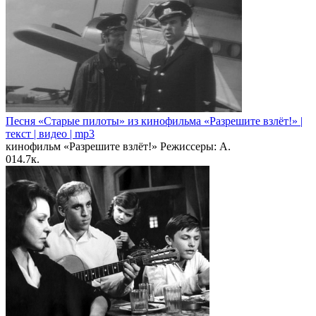
Песня «Старые пилоты» из кинофильма «Разрешите взлёт!» |
текст | видео | mp3
кинофильм «Разрешите взлёт!» Режиссеры: А.
0
14.7к.