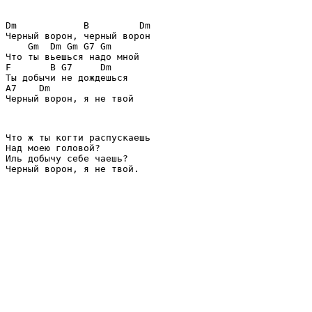
Dm            B         Dm
Черный ворон, черный ворон
    Gm  Dm Gm G7 Gm
Что ты вьешься надо мной
F       B G7     Dm
Ты добычи не дождешься
A7    Dm
Черный ворон, я не твой
Что ж ты когти распускаешь
Над моею головой?
Иль добычу себе чаешь?
Черный ворон, я не твой.