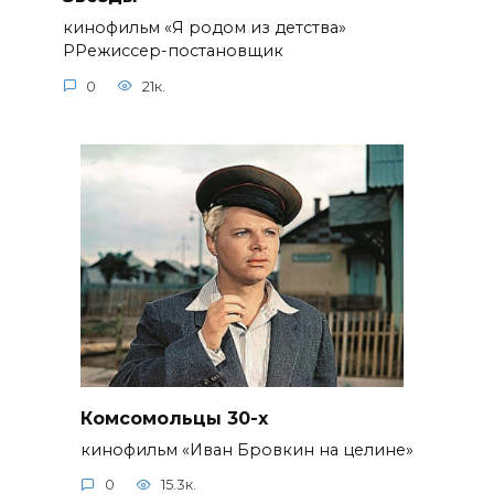
кинофильм «Я родом из детства»
РРежиссер-постановщик
0
21к.
Комсомольцы 30-x
кинофильм «Иван Бровкин на целине»
0
15.3к.