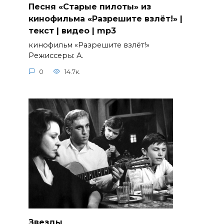
Песня «Старые пилоты» из
кинофильма «Разрешите взлёт!» |
текст | видео | mp3
кинофильм «Разрешите взлёт!»
Режиссеры: А.
0
14.7к.
Звезды