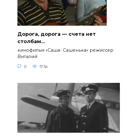
Дорога, дорога — счета нет
столбам…
кинофильм «Саша- Сашенька» режиссер
Виталий
0
17.5к.