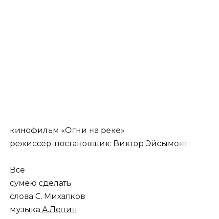
кинофильм «Огни на реке»
режиссер-постановщик: Виктор Эйсымонт
Все
сумею сделать
слова С. Михалков
музыка
А.Лепин