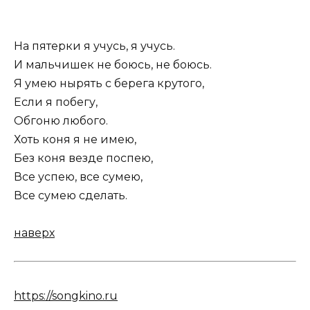
Hа пятерки я учусь, я учусь.
И мальчишек не боюсь, не боюсь.
Я умею нырять с берега крутого,
Если я побегу,
Обгоню любого.
Хоть коня я не имею,
Без коня везде поспею,
Все успею, все сумею,
Все сумею сделать.
наверх
https://songkino.ru