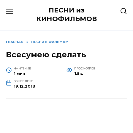
Перейти
ПЕСНИ из
к
содержанию
КИНОФИЛЬМОВ
ГЛАВНАЯ
»
ПЕСНИ К ФИЛЬМАМ
Всесумею сделать
НА ЧТЕНИЕ
ПРОСМОТРОВ
1 мин
1.5к.
ОБНОВЛЕНО
19.12.2018