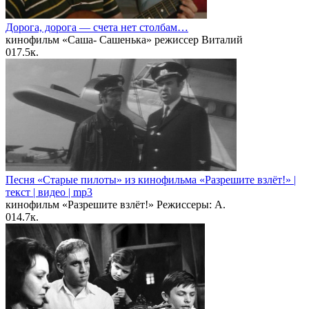
Дорога, дорога — счета нет столбам…
кинофильм «Саша- Сашенька» режиссер Виталий
0
17.5к.
Песня «Старые пилоты» из кинофильма «Разрешите взлёт!» |
текст | видео | mp3
кинофильм «Разрешите взлёт!» Режиссеры: А.
0
14.7к.