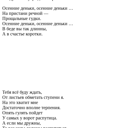
Осенние деньки, осенние деньки …
На пристани речной —
Прощальные гудки.
Осенние деньки, осенние деньки …
В беде вы так длинны,
А в счастье коротки.
Тебя всё буду ждать,
От листьев обметать ступени я.
На это хватит мне
Достаточно вполне терпения.
Опять гулять пойдет
У самых у ворот распутица.
А если мы дружны,