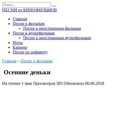
Перейти
Search
к
for:
ПЕСНИ из КИНОФИЛЬМОВ
содержанию
Главная
Песни к фильмам
Песни к иностранным фильмам
Песни к мультфильмам
Песни к иностранным мультфильмам
Ноты
Караоке
Песни по алфавиту
Главная
»
Песни к фильмам
Осенние деньки
На чтение
1 мин
Просмотров
583
Обновлено
06.06.2018