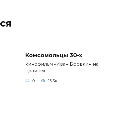
ся
Комсомольцы 30-x
кинофильм «Иван Бровкин на
целине»
0
15.3к.