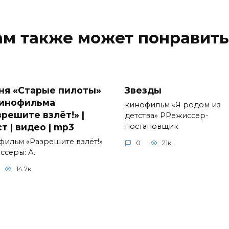
ам также может понравить
ня «Старые пилоты»
Звезды
кинофильма
кинофильм «Я родом из
зрешите взлёт!» |
детства» РРежиссер-
т | видео | mp3
постановщик
фильм «Разрешите взлёт!»
0
21к.
ссеры: А.
14.7к.