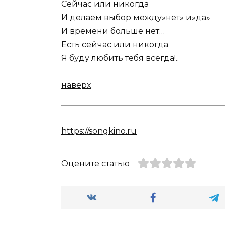
Сейчас или никогда
И делаем выбор между»нет» и»да»
И времени больше нет…
Есть сейчас или никогда
Я буду любить тебя всегда!..
наверх
https://songkino.ru
Оцените статью