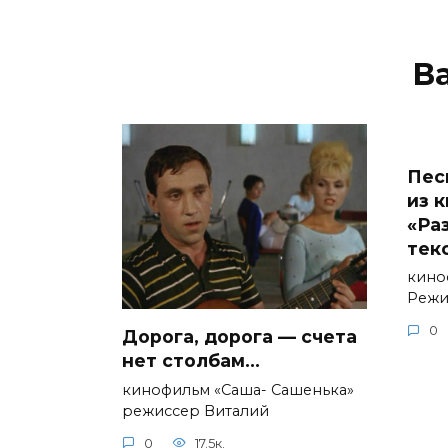
В
Пес
из 
«Ра
текс
кино
Режи
0
Дорога, дорога — счета
нет столбам…
кинофильм «Саша- Сашенька»
режиссер Виталий
0
17.5к.