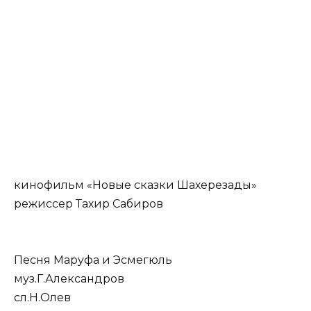
кинофильм «Новые сказки Шахерезады»
режиссер Тахир Сабиров
Песня Маруфа и Эсмегюль
муз.Г.Александров
сл.Н.Олев