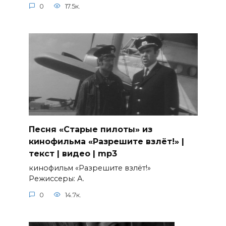
0
17.5к.
Песня «Старые пилоты» из
кинофильма «Разрешите взлёт!» |
текст | видео | mp3
кинофильм «Разрешите взлёт!»
Режиссеры: А.
0
14.7к.