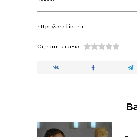
https://songkino.ru
Оцените статью
В