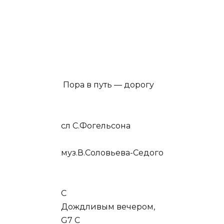
Пора в путь — дорогу
сл С.Фогельсона
муз.В.Соловьева-Седого
C
Дождливым вечером,
G7 C