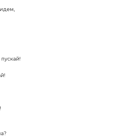
идем,
 пускай!
й!
!
ла?