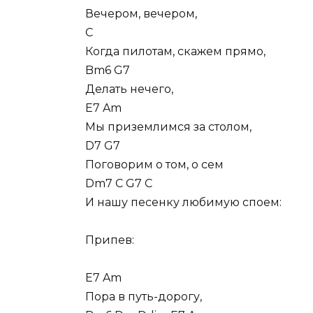
Вечером, вечером,
C
Когда пилотам, скажем прямо,
Bm6 G7
Делать нечего,
E7 Am
Мы приземлимся за столом,
D7 G7
Поговорим о том, о сем
Dm7 C G7 C
И нашу песенку любимую споем:
Припев:
E7 Am
Пора в путь-дорогу,