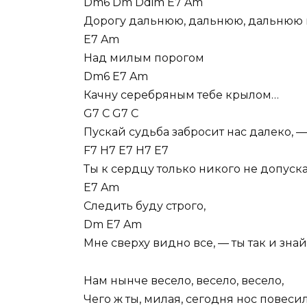
Dm6 Dm Ddim E7 Am
Дорогу дальнюю, дальнюю, дальнюю 
E7 Am
Над милым порогом
Dm6 E7 Am
Качну серебряным тебе крылом…
G7 C G7 C
Пускай судьба забросит нас далеко, —
F7 H7 E7 H7 E7
Ты к сердцу только никого не допуска
E7 Am
Следить буду строго,
Dm E7 Am
Мне сверху видно все, — ты так и знай
Нам нынче весело, весело, весело,
Чего ж ты, милая, сегодня нос повеси