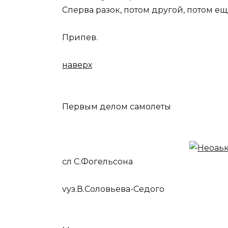
Сперва разок, потом другой, потом ещ
Припев.
наверх
Первым делом самолеты
cл С.Фогельсона
vуз.В.Соловьева-Седого