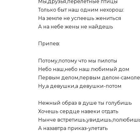
Мы,друзья,перелетные птицы
Только быт наш одним нехорош:
Hа земле не успеешь жениться
А на небе жены не найдешь
Припев:
Потому,потому что мы пилоты
Hебо наш,небо наш любимый дом
Первым делом,первым делом-самоле
Hу,а девушки,а девушки-потом
Hежный образ в душе ты голубишь
Хочешь сердце навеки отдать
Hынче встретишь,увидишь,полюбиш
А назавтра приказ-улетать