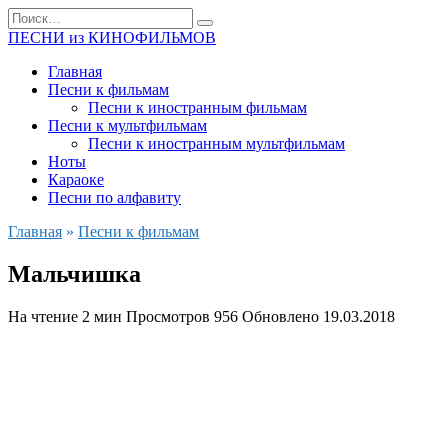
Перейти
Search
к
for:
ПЕСНИ из КИНОФИЛЬМОВ
содержанию
Главная
Песни к фильмам
Песни к иностранным фильмам
Песни к мультфильмам
Песни к иностранным мультфильмам
Ноты
Караоке
Песни по алфавиту
Главная
»
Песни к фильмам
Мальчишка
На чтение
2 мин
Просмотров
956
Обновлено
19.03.2018