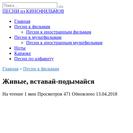
Перейти
Search
к
for:
ПЕСНИ из КИНОФИЛЬМОВ
содержанию
Главная
Песни к фильмам
Песни к иностранным фильмам
Песни к мультфильмам
Песни к иностранным мультфильмам
Ноты
Караоке
Песни по алфавиту
Главная
»
Песни к фильмам
Живые, вставай-подымайся
На чтение
1 мин
Просмотров
471
Обновлено
13.04.2018