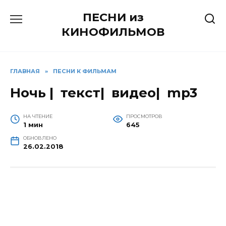
Перейти
ПЕСНИ из
к
содержанию
КИНОФИЛЬМОВ
ГЛАВНАЯ
»
ПЕСНИ К ФИЛЬМАМ
Ночь | текст| видео| mp3
НА ЧТЕНИЕ
ПРОСМОТРОВ
1 мин
645
ОБНОВЛЕНО
26.02.2018