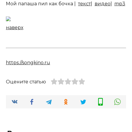
Мой папаша пил как бочка |
текст
|
видео
|
mp3
наверх
https://songkino.ru
Оцените статью