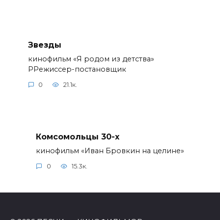
Звезды
кинофильм «Я родом из детства»
РРежиссер-постановщик
0
21.1к.
Комсомольцы 30-x
кинофильм «Иван Бровкин на целине»
0
15.3к.