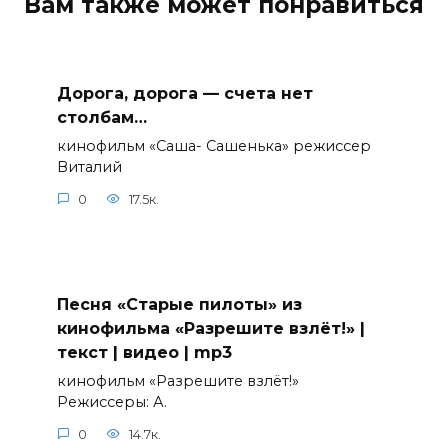
Вам также может понравиться
Дорога, дорога — счета нет
столбам…
кинофильм «Саша- Сашенька» режиссер
Виталий
0
17.5к.
Песня «Старые пилоты» из
кинофильма «Разрешите взлёт!» |
текст | видео | mp3
кинофильм «Разрешите взлёт!»
Режиссеры: А.
0
14.7к.