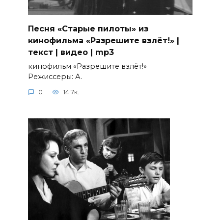
Песня «Старые пилоты» из
кинофильма «Разрешите взлёт!» |
текст | видео | mp3
кинофильм «Разрешите взлёт!»
Режиссеры: А.
0
14.7к.