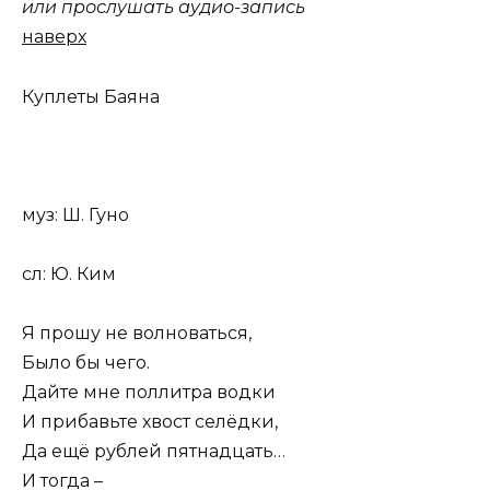
или прослушать аудио-запись
наверх
Куплеты Баяна
муз: Ш. Гуно
сл: Ю. Ким
Я прошу не волноваться,
Было бы чего.
Дайте мне поллитра водки
И прибавьте хвост селёдки,
Да ещё рублей пятнадцать…
И тогда –