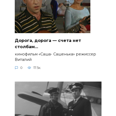
Дорога, дорога — счета нет
столбам…
кинофильм «Саша- Сашенька» режиссер
Виталий
0
17.5к.