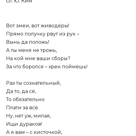
сл: Ю. Ким
Вот змеи, вот живодёры!
Прямо получку рвут из рук –
Вынь да положь!
А ты меня не трожь,
На кой мне ваши сборы?
За что боролся – хрен поймёшь!
Раз ты сознательный,
Да то, да сё,
То обязательно
Плати за всё.
Ну, нет уж, милая,
Ищи дураков!
А я вам – с кисточкой,