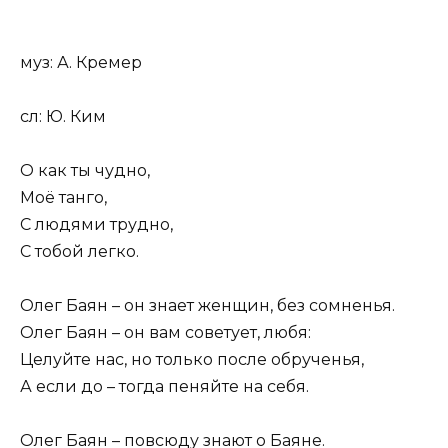
муз: А. Кремер
сл: Ю. Ким
О как ты чудно,
Моё танго,
С людями трудно,
С тобой легко.
Олег Баян – он знает женщин, без сомненья.
Олег Баян – он вам советует, любя:
Целуйте нас, но только после обрученья,
А если до – тогда пеняйте на себя.
Олег Баян – повсюду знают о Баяне.