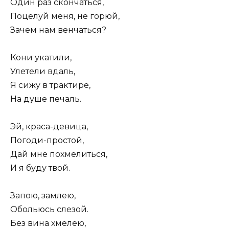
Один раз скончаться,
Поцелуй меня, не горюй,
Зачем нам венчаться?
Кони укатили,
Улетели вдаль,
Я сижу в трактире,
На душе печаль.
Эй, краса-девица,
Погоди-простой,
Дай мне похмелиться,
И я буду твой.
Запою, замлею,
Обольюсь слезой.
Без вина хмелею,