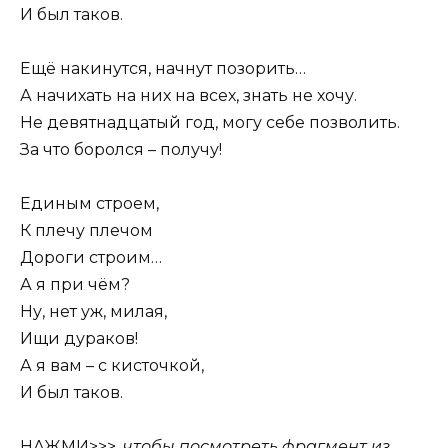
И был таков.
Ещё накинутся, начнут позорить…
А начихать на них на всех, знать не хочу.
Не девятнадцатый год, могу себе позволить.
За что боролся – получу!
Единым строем,
К плечу плечом
Дороги строим…
А я при чём?
Ну, нет уж, милая,
Ищи дураков!
А я вам – с кисточкой,
И был таков.
НАЖМИ>>>
, чтобы посмотреть фрагмент из