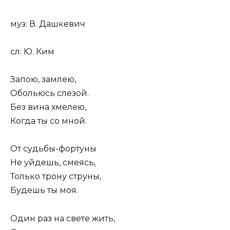
муз: В. Дашкевич
сл: Ю. Ким
Запою, замлею,
Обольюсь слезой.
Без вина хмелею,
Когда ты со мной.
От судьбы-фортуны
Не уйдешь, смеясь,
Только трону струны,
Будешь ты моя.
Один раз на свете жить,