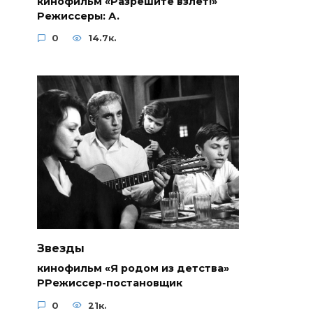
кинофильм «Разрешите взлёт!»
Режиссеры: А.
0
14.7к.
Звезды
кинофильм «Я родом из детства»
РРежиссер-постановщик
0
21к.