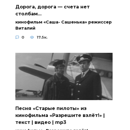
Дорога, дорога — счета нет
столбам…
кинофильм «Саша- Сашенька» режиссер
Виталий
0
17.5к.
Песня «Старые пилоты» из
кинофильма «Разрешите взлёт!» |
текст | видео | mp3