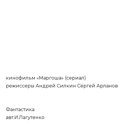
кинофильм «Маргоша»
(сериал)
режиссеры Андрей Силкин Сергей Арланов
Фантастика
авт.И.Лагутенко