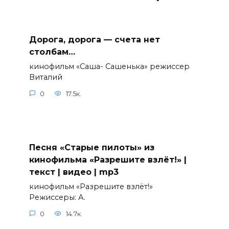
Дорога, дорога — счета нет
столбам…
кинофильм «Саша- Сашенька» режиссер
Виталий
0
17.5к.
Песня «Старые пилоты» из
кинофильма «Разрешите взлёт!» |
текст | видео | mp3
кинофильм «Разрешите взлёт!»
Режиссеры: А.
0
14.7к.