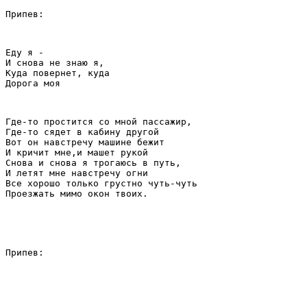
Припев:
Еду я -
И снова не знаю я,
Куда повернет, куда
Дорога моя
Где-то простится со мной пассажир,
Где-то сядет в кабину другой
Вот он навстречу машине бежит
И кричит мне,и машет рукой
Снова и снова я трогаюсь в путь,
И летят мне навстречу огни
Все хорошо только грустно чуть-чуть
Проезжать мимо окон твоих.
Припев: