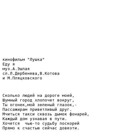
кинофильм "Лушка"
Еду я
муз.А.Эшпая
сл.Л.Дербенева,В.Котова
и М.Пляцковского
Сколько людей на дороге моей,
Шумный город хлопочет вокруг,
Ты огонек,мой зеленый глазок,-
Пассажирам приветливый друг.
Мчиться такси сквозь дымок фонарей,
Каждый дом узнавая в пути.
Хочется  чью-то судьбу поскорей
Прямо к счастью сейчас довезти.