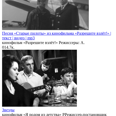
Песня «Старые пилоты» из кинофильма «Разрешите взлёт!» |
текст | видео | mp3
кинофильм «Разрешите взлёт!» Режиссеры: А.
0
14.7к.
Звезды
кинофильм «Я родом из детства» РРежиссер-постановщик