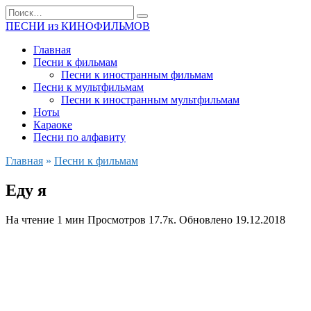
Перейти
Search
к
for:
ПЕСНИ из КИНОФИЛЬМОВ
содержанию
Главная
Песни к фильмам
Песни к иностранным фильмам
Песни к мультфильмам
Песни к иностранным мультфильмам
Ноты
Караоке
Песни по алфавиту
Главная
»
Песни к фильмам
Еду я
На чтение
1 мин
Просмотров
17.7к.
Обновлено
19.12.2018