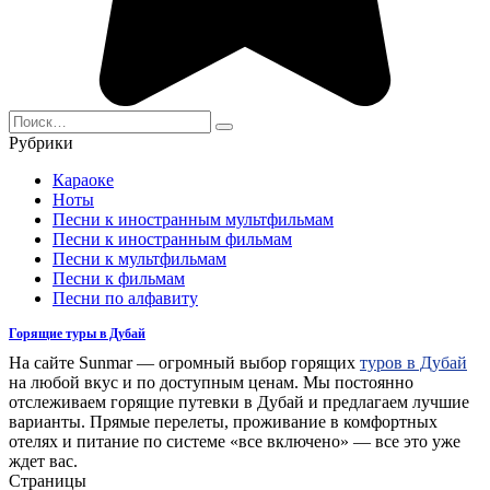
Search
for:
Рубрики
Караоке
Ноты
Песни к иностранным мультфильмам
Песни к иностранным фильмам
Песни к мультфильмам
Песни к фильмам
Песни по алфавиту
Горящие туры в Дубай
На сайте Sunmar — огромный выбор горящих
туров в Дубай
на любой вкус и по доступным ценам. Мы постоянно
отслеживаем горящие путевки в Дубай и предлагаем лучшие
варианты. Прямые перелеты, проживание в комфортных
отелях и питание по системе «все включено» — все это уже
ждет вас.
Страницы