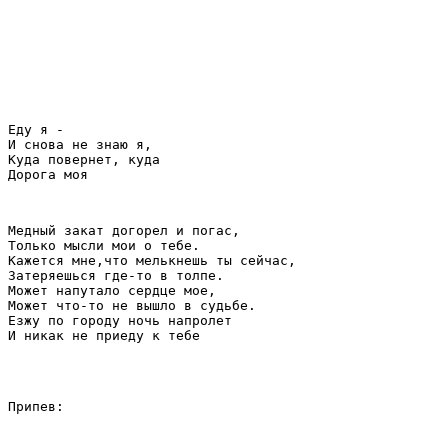
Еду я -
И снова не знаю я,
Куда повернет, куда
Дорога моя
Медный закат догорел и погас,
Только мысли мои о тебе.
Кажется мне,что мелькнешь ты сейчас,
Затеряешься где-то в толпе.
Может напутало сердце мое,
Может что-то не вышло в судьбе.
Езжу по городу ночь напролет
И никак не приеду к тебе
Припев: