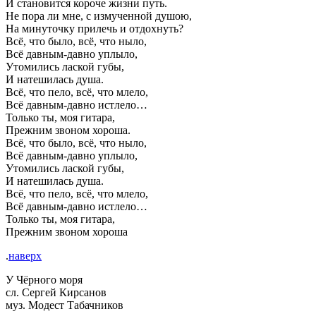
И становится короче жизни путь.
Не пора ли мне, с измученной душою,
На минуточку прилечь и отдохнуть?
Всё, что было, всё, что ныло,
Всё давным-давно уплыло,
Утомились лаской губы,
И натешилась душа.
Всё, что пело, всё, что млело,
Всё давным-давно истлело…
Только ты, моя гитара,
Прежним звоном хороша.
Всё, что было, всё, что ныло,
Всё давным-давно уплыло,
Утомились лаской губы,
И натешилась душа.
Всё, что пело, всё, что млело,
Всё давным-давно истлело…
Только ты, моя гитара,
Прежним звоном хороша
.
наверх
У Чёрного моря
сл. Сергей Кирсанов
муз. Модест Табачников