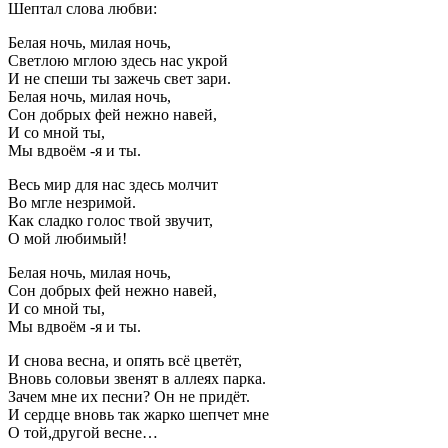
Шептал слова любви:
Белая ночь, милая ночь,
Светлою мглою здесь нас укрой
И не спеши ты зажечь свет зари.
Белая ночь, милая ночь,
Сон добрых фей нежно навей,
И со мной ты,
Мы вдвоём -я и ты.
Весь мир для нас здесь молчит
Во мгле незримой.
Как сладко голос твой звучит,
О мой любимый!
Белая ночь, милая ночь,
Сон добрых фей нежно навей,
И со мной ты,
Мы вдвоём -я и ты.
И снова весна, и опять всё цветёт,
Вновь соловьи звенят в аллеях парка.
Зачем мне их песни? Он не придёт.
И сердце вновь так жарко шепчет мне
О той,другой весне…