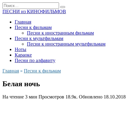
Перейти
Search
к
for:
ПЕСНИ из КИНОФИЛЬМОВ
содержанию
Главная
Песни к фильмам
Песни к иностранным фильмам
Песни к мультфильмам
Песни к иностранным мультфильмам
Ноты
Караоке
Песни по алфавиту
Главная
»
Песни к фильмам
Белая ночь
На чтение
3 мин
Просмотров
18.9к.
Обновлено
18.10.2018