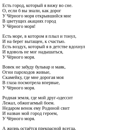
Есть город, который я вижу во сне.
О, если б вы знали, как дорог
У Чёрного моря открывшийся мне
В цветущих акациях город
У Чёрного моря!
Есть море, в котором я плыл и тонул,
И на берег вытащен, к счастью.
Есть воздух, который я в детстве вдохнул
И вдоволь не мог надышаться,
У Чёрного моря.
Вовек не забуду бульвар и маяк,
Огни пароходов живые,
Скамейку, где мне дорогая моя
В глаза посмотрела впервые,
У Чёрного моря.
Родная земля, где мой друг-одессит
Лежал, обжигаемый боем.
Недаром венок ему Родиной свит
И назван мой город героем,
У Чёрного моря.
А жизнь остаётся прекрасной всегда,