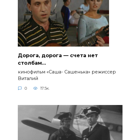
Дорога, дорога — счета нет
столбам…
кинофильм «Саша- Сашенька» режиссер
Виталий
0
17.5к.