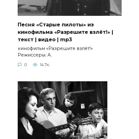
Песня «Старые пилоты» из
кинофильма «Разрешите взлёт!» |
текст | видео | mp3
кинофильм «Разрешите взлёт!»
Режиссеры: А.
0
14.7к.