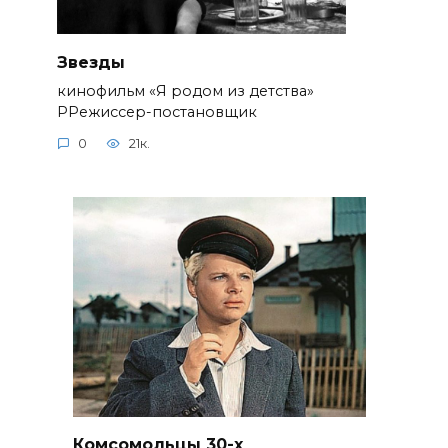
Звезды
кинофильм «Я родом из детства»
РРежиссер-постановщик
0
21к.
Комсомольцы 30-x