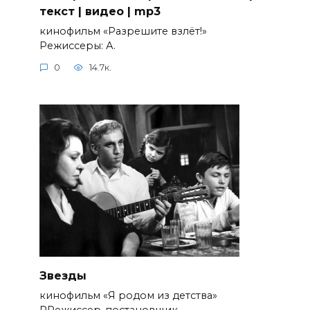
текст | видео | mp3
кинофильм «Разрешите взлёт!»
Режиссеры: А.
0
14.7к.
Звезды
кинофильм «Я родом из детства»