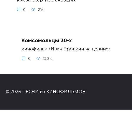
РРежиссер-постановщик
0
21к.
Комсомольцы 30-x
кинофильм «Иван Бровкин на целине»
0
15.3к.
© 2026 ПЕСНИ из КИНОФИЛЬМОВ