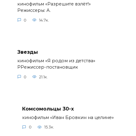
кинофильм «Разрешите взлёт!»
Режиссеры: А.
0
14.7к.
Звезды
кинофильм «Я родом из детства»
РРежиссер-постановщик
0
21.1к.
Комсомольцы 30-x
кинофильм «Иван Бровкин на целине»
0
15.3к.