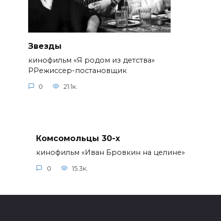
Звезды
кинофильм «Я родом из детства»
РРежиссер-постановщик
0
21.1к.
Комсомольцы 30-x
кинофильм «Иван Бровкин на целине»
0
15.3к.