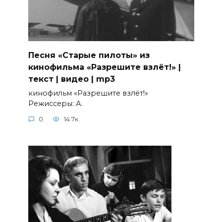
Песня «Старые пилоты» из
кинофильма «Разрешите взлёт!» |
текст | видео | mp3
кинофильм «Разрешите взлёт!»
Режиссеры: А.
0
14.7к.