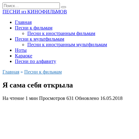
Перейти
Search
к
for:
ПЕСНИ из КИНОФИЛЬМОВ
содержанию
Главная
Песни к фильмам
Песни к иностранным фильмам
Песни к мультфильмам
Песни к иностранным мультфильмам
Ноты
Караоке
Песни по алфавиту
Главная
»
Песни к фильмам
Я сама себя открыла
На чтение
1 мин
Просмотров
631
Обновлено
16.05.2018