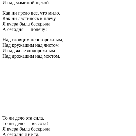
И над маминой щекой.
Как ни грело все, что мило,
Как ни ластилось к плечу —
Я вчера была бескрыла,
А сегодня — полечу!
Над словцом неосторожным,
Над кружащим над листом
И над железнодорожным
Над дрожащим над мостом.
То ли дело эта сила,
То ли дело — высота!
Я вчера была бескрыла,
А сегодня я не та.