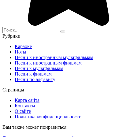
Search
for:
Рубрики
Караоке
Ноты
Песни к иностранным мультфильмам
Песни к иностранным фильмам
Песни к мультфильмам
Песни к фильмам
Песни по алфавиту
Страницы
Карта сайта
Контакты
О сайте
Политика конфиденциальности
Вам также может понравиться