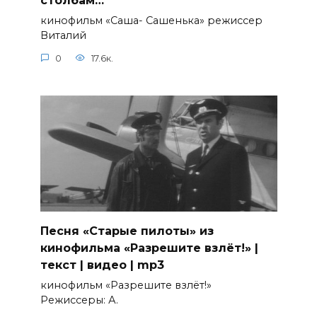
столбам…
кинофильм «Саша- Сашенька» режиссер
Виталий
0
17.6к.
Песня «Старые пилоты» из
кинофильма «Разрешите взлёт!» |
текст | видео | mp3
кинофильм «Разрешите взлёт!»
Режиссеры: А.