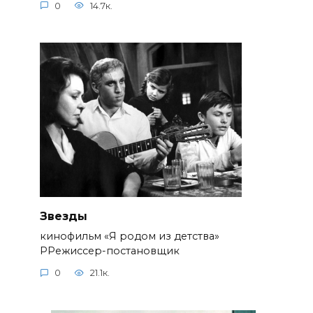
0
14.7к.
Звезды
кинофильм «Я родом из детства»
РРежиссер-постановщик
0
21.1к.