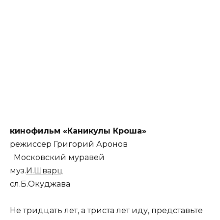
кинофильм «Каникулы Кроша»
режиссер Григорий Аронов
Московский муравей
муз.
И.Шварц
сл.Б.Окуджава
Не тридцать лет, а триста лет иду, представьте