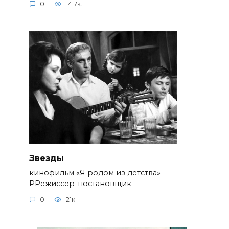
0
14.7к.
Звезды
кинофильм «Я родом из детства»
РРежиссер-постановщик
0
21к.