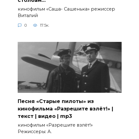
столбам…
кинофильм «Саша- Сашенька» режиссер
Виталий
0
17.5к.
Песня «Старые пилоты» из
кинофильма «Разрешите взлёт!» |
текст | видео | mp3
кинофильм «Разрешите взлёт!»
Режиссеры: А.