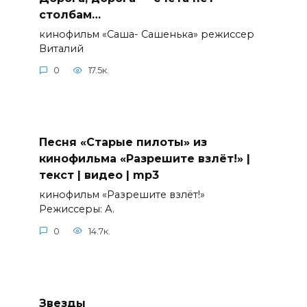
столбам…
кинофильм «Саша- Сашенька» режиссер
Виталий
0
17.5к.
Песня «Старые пилоты» из
кинофильма «Разрешите взлёт!» |
текст | видео | mp3
кинофильм «Разрешите взлёт!»
Режиссеры: А.
0
14.7к.
Звезды