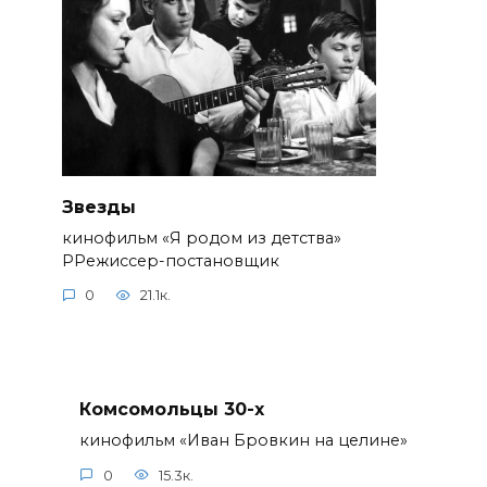
Звезды
кинофильм «Я родом из детства»
РРежиссер-постановщик
0
21.1к.
Комсомольцы 30-x
кинофильм «Иван Бровкин на целине»
0
15.3к.