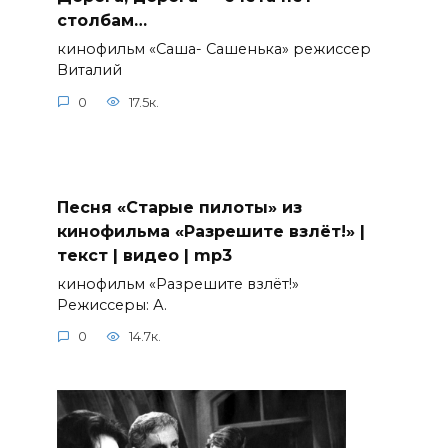
столбам…
кинофильм «Саша- Сашенька» режиссер
Виталий
0
17.5к.
Песня «Старые пилоты» из
кинофильма «Разрешите взлёт!» |
текст | видео | mp3
кинофильм «Разрешите взлёт!»
Режиссеры: А.
0
14.7к.