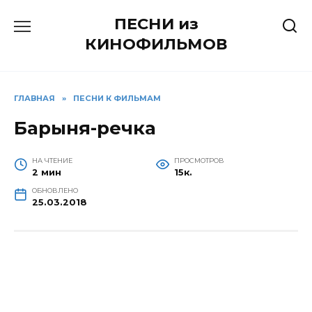
Перейти
ПЕСНИ из
к
содержанию
КИНОФИЛЬМОВ
ГЛАВНАЯ
»
ПЕСНИ К ФИЛЬМАМ
Барыня-речка
НА ЧТЕНИЕ
ПРОСМОТРОВ
2 мин
15к.
ОБНОВЛЕНО
25.03.2018