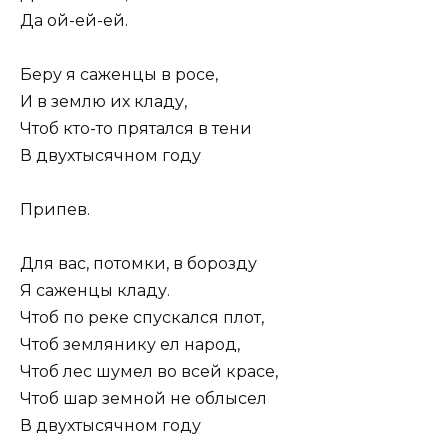
Да ой-ей-ей.
Беру я саженцы в росе,
И в землю их кладу,
Чтоб кто-то прятался в тени
В двухтысячном году
Припев.
Для вас, потомки, в борозду
Я саженцы кладу.
Чтоб по реке спускался плот,
Чтоб землянику ел народ,
Чтоб лес шумел во всей красе,
Чтоб шар земной не облысел
В двухтысячном году