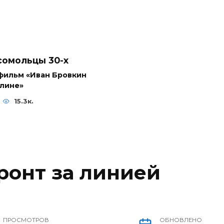
омольцы 30-x
фильм «Иван Бровкин
елине»
15.3к.
онт за линией
ПРОСМОТРОВ
ОБНОВЛЕНО