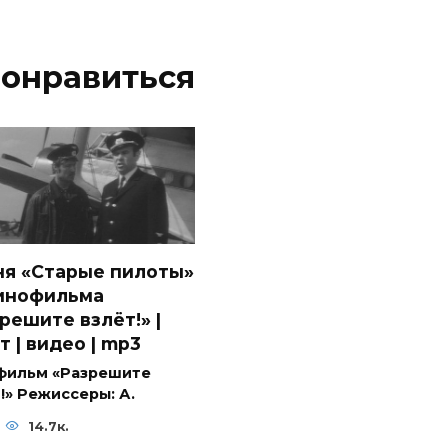
понравиться
ня «Старые пилоты»
кинофильма
решите взлёт!» |
т | видео | mp3
фильм «Разрешите
!» Режиссеры: А.
14.7к.