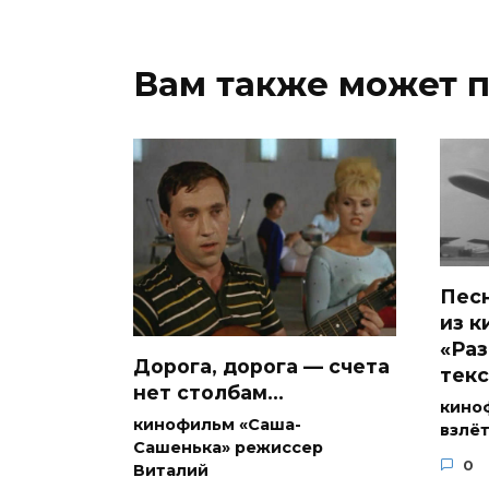
Вам также может 
Пес
из 
«Раз
Дорога, дорога — счета
текс
нет столбам…
кино
кинофильм «Саша-
взлёт
Сашенька» режиссер
0
Виталий