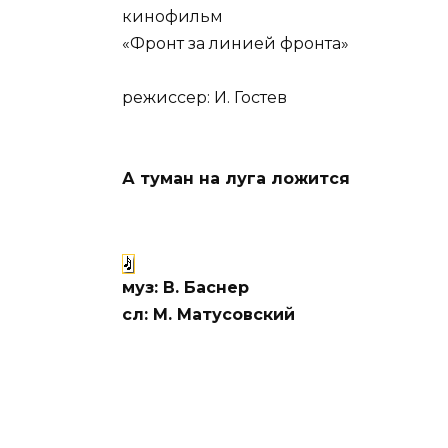
кинофильм
«Фронт за линией фронта»
режиссер: И. Гостев
А туман на луга ложится
муз: В. Баснер
сл: М. Матусовский