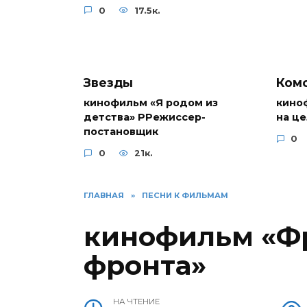
0
17.5к.
Звезды
Комс
кинофильм «Я родом из
кино
детства» РРежиссер-
на ц
постановщик
0
0
21к.
ГЛАВНАЯ
»
ПЕСНИ К ФИЛЬМАМ
кинофильм «Фр
фронта»
НА ЧТЕНИЕ