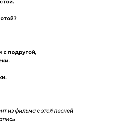
стой.
сотой?
 с подругой,
еки.
ки.
нт из фильма с этой песней
запись