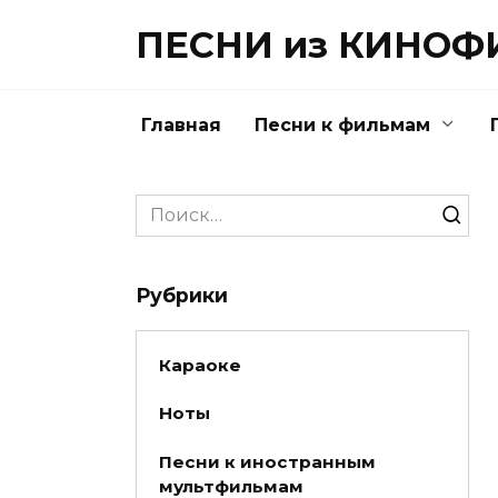
Перейти
ПЕСНИ из КИНО
к
содержанию
Главная
Песни к фильмам
Search
for:
Рубрики
Караоке
Ноты
Песни к иностранным
мультфильмам