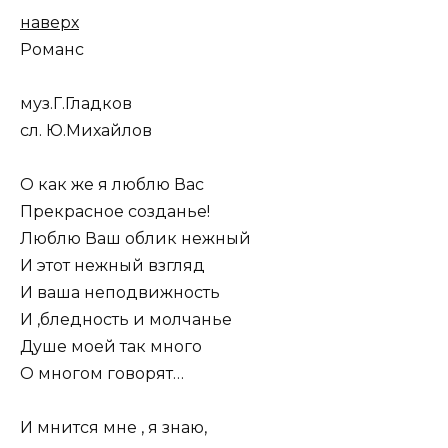
наверх
Романс
муз.Г.Гладков
сл. Ю.Михайлов
О как же я люблю Вас
Прекрасное созданье!
Люблю Ваш облик нежный
И этот нежный взгляд
И ваша неподвижность
И ,бледность и молчанье
Душе моей так много
О многом говорят…
И мнится мне , я знаю,