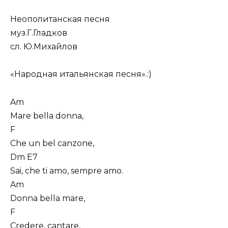
Неополитанская песня
муз.Г.Гладков
сл. Ю.Михайлов
«Народная итальянская песня».:)
Am
Mare bella donna,
F
Che un bel canzone,
Dm E7
Sai, che ti amo, sempre amo.
Am
Donna bella mare,
F
Credere, cantare,