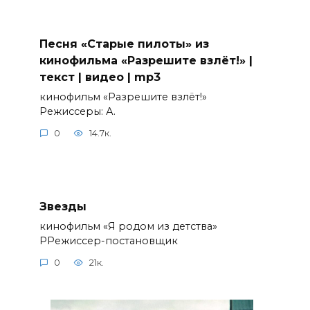
Песня «Старые пилоты» из
кинофильма «Разрешите взлёт!» |
текст | видео | mp3
кинофильм «Разрешите взлёт!»
Режиссеры: А.
0
14.7к.
Звезды
кинофильм «Я родом из детства»
РРежиссер-постановщик
0
21к.