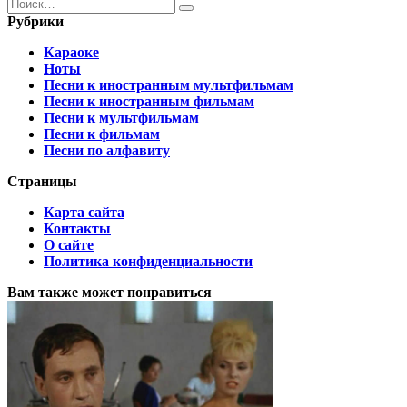
Search
for:
Рубрики
Караоке
Ноты
Песни к иностранным мультфильмам
Песни к иностранным фильмам
Песни к мультфильмам
Песни к фильмам
Песни по алфавиту
Страницы
Карта сайта
Контакты
О сайте
Политика конфиденциальности
Вам также может понравиться