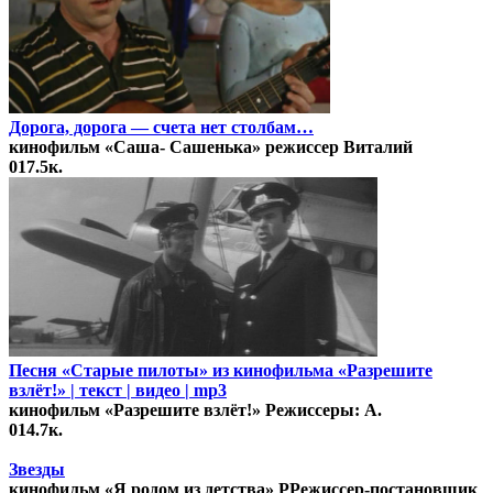
Дорога, дорога — счета нет столбам…
кинофильм «Саша- Сашенька» режиссер Виталий
0
17.5к.
Песня «Старые пилоты» из кинофильма «Разрешите
взлёт!» | текст | видео | mp3
кинофильм «Разрешите взлёт!» Режиссеры: А.
0
14.7к.
Звезды
кинофильм «Я родом из детства» РРежиссер-постановщик